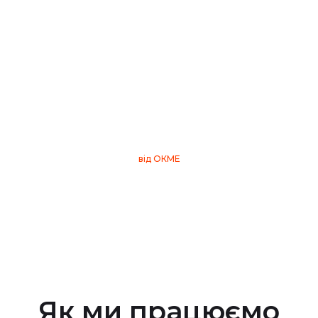
530
об'єктів з фасадами
від ОКМЕ
Як ми працюємо