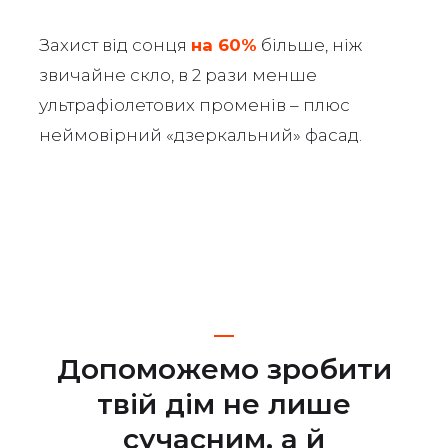
⠀
Захист від сонця
на 60%
більше, ніж
звичайне скло, в 2 рази менше
ультрафіолетових променів – плюс
неймовірний «дзеркальний» фасад.
п
Допоможемо зробити
твій дім не лише
сучасним, а й