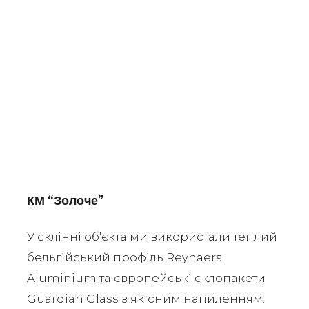
КМ “Золоче”
У склінні об'єкта ми використали теплий
бельгійський профіль Reynaers
Aluminium та європейські склопакети
Guardian Glass з якісним напиленням.