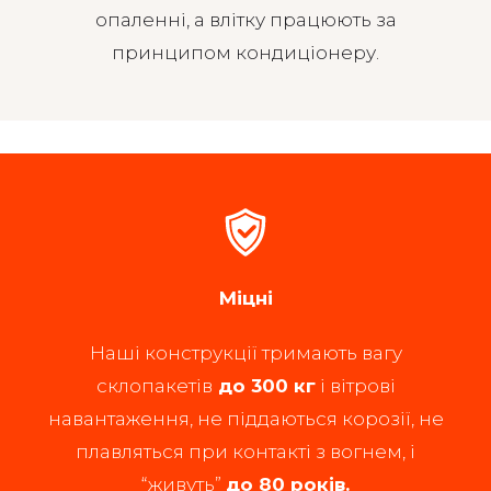
опаленні, а влітку працюють за
принципом кондиціонеру.
Міцні
Наші конструкції тримають вагу
склопакетів
до 300 кг
і вітрові
навантаження, не піддаються корозії, не
плавляться при контакті з вогнем, і
“живуть”
до 80 років.