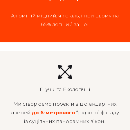
Алюміній міцний, як сталь, і при цьому на
65% легший за неї.
Гнучкі та Екологічні
Ми створюємо проєкти вiд стандартних
дверей
до 6-метрового
“рідкого” фасаду
із суцільних панорамних вікон.